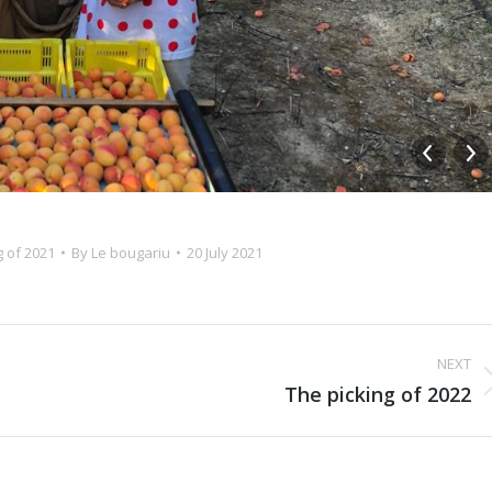
g of 2021
By
Le bougariu
20 July 2021
NEXT
Next
The picking of 2022
album: