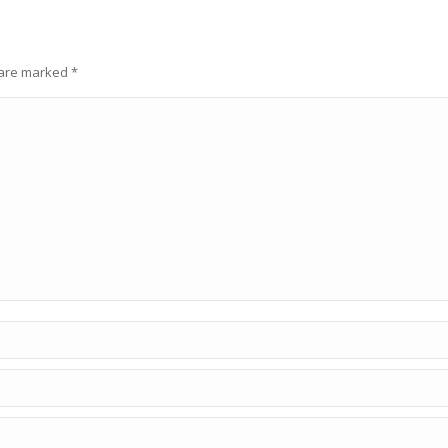
s are marked
*