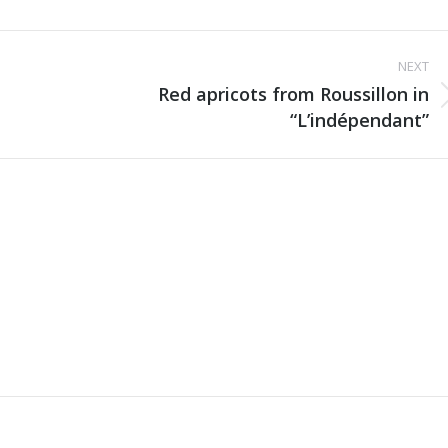
ok
X
Pinterest
LinkedIn
WhatsApp
NEXT
Red apricots from Roussillon in
Next
“L’indépendant”
post: