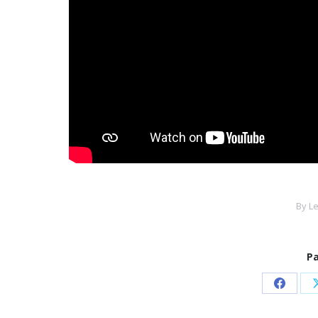
By
L
Pa
Share
on