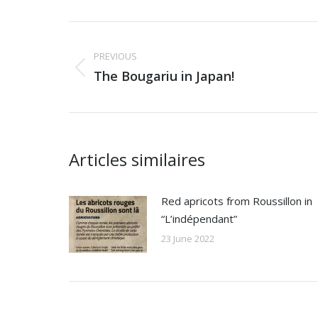
Facebo
Post
navigation
PREVIOUS
Previous
The Bougariu in Japan!
post:
Articles similaires
Red apricots from Roussillon in
“L’indépendant”
23 June 2022