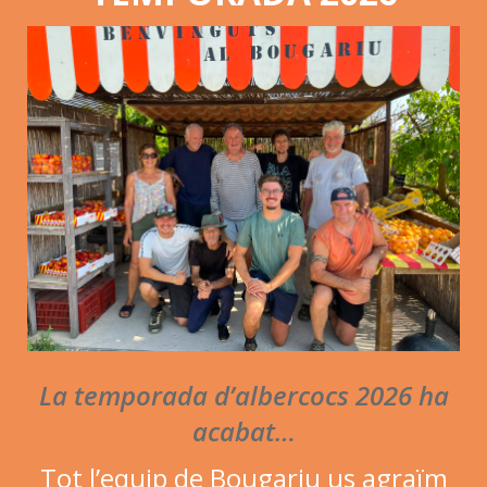
La selecció del 2022 a les
fotos
La temporada d’albercocs 2026 ha
acabat…
Tot l’equip de Bougariu us agraïm